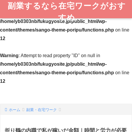
副業するなら在宅ワークがおす
Warning
: Undefined variable $post in
すめ
/home/yb0303nb/fukugyosite.jp/public_html/wp-
content/themes/sango-theme-poripu/functions.php
on line
12
Warning
: Attempt to read property "ID" on null in
/home/yb0303nb/fukugyosite.jp/public_html/wp-
content/themes/sango-theme-poripu/functions.php
on line
12
ホーム
副業・在宅ワーク
折り鶴の内職で私が稼いだ金額｜時間と労力が必要