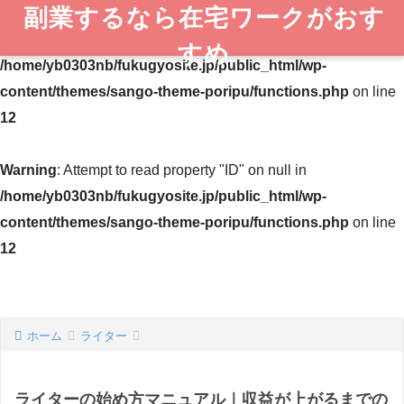
副業するなら在宅ワークがおす
Warning
: Undefined variable $post in
すめ
/home/yb0303nb/fukugyosite.jp/public_html/wp-
content/themes/sango-theme-poripu/functions.php
on line
12
Warning
: Attempt to read property "ID" on null in
/home/yb0303nb/fukugyosite.jp/public_html/wp-
content/themes/sango-theme-poripu/functions.php
on line
12
ホーム
ライター
ライターの始め方マニュアル｜収益が上がるまでの