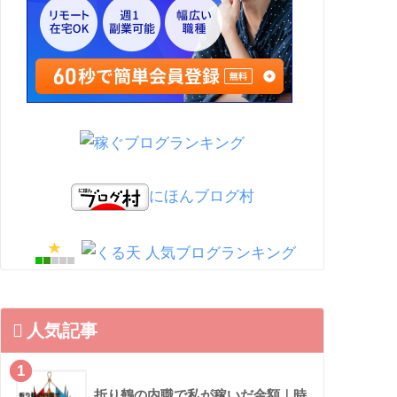
にほんブログ村
人気記事
1
折り鶴の内職で私が稼いだ金額｜時